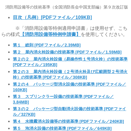
消防用設備等の技術基準（全国消防長会中国支部編）第９次改訂版
目次（凡例）[PDFファイル／109KB]
※「消防用設備等特例適用申請書」は使用せず、こち
らの様式
【消防用設備等特例申請書】
を使用してください。
第１ 総則 [PDFファイル／2.39MB]
第２ 屋内消火栓設備の技術基準 [PDFファイル／1.59MB]
第２の２ 屋内消火栓設備（易操作性１号消火栓）の技術基準
[PDFファイル／195KB]
第２の３ 屋内消火栓設備（２号消火栓及び広範囲型２号消火
栓）の技術基準 [PDFファイル／308KB]
第２の４ パッケージ型消火設備の技術基準 [PDFファイル／
160KB]
第３ スプリンクラー設備の技術基準 [PDFファイル／
3.84MB]
第３の２ パッケージ型自動消火設備の技術基準 [PDFファイ
ル／327KB]
第４ 水噴霧消火設備等の技術基準 [PDFファイル／240KB]
第５ 泡消火設備の技術基準 [PDFファイル／649KB]