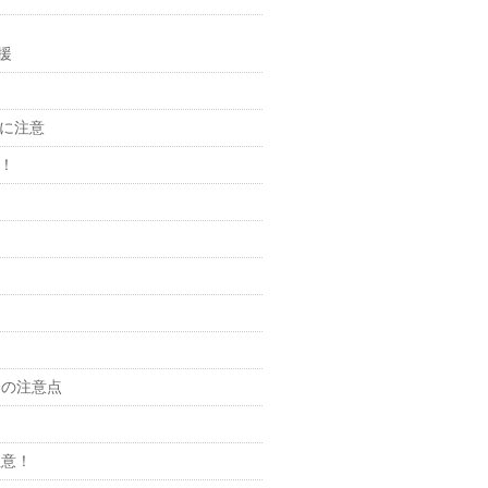
援
に注意
！
合の注意点
注意！