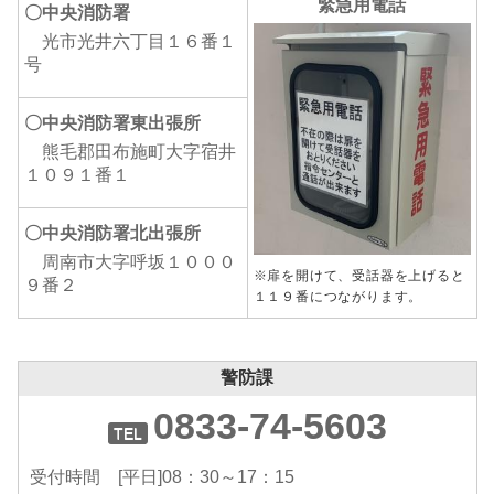
緊急用電話
〇中央消防署
光市光井六丁目１６番１
号
〇中央消防署東出張所
熊毛郡田布施町大字宿井
１０９１番１
〇中央消防署北出張所
周南市大字呼坂１０００
※扉を開けて、受話器を上げると
９番２
１１９番につながります。
警防課
0833-74-5603
受付時間 [平日]08：30～17：15