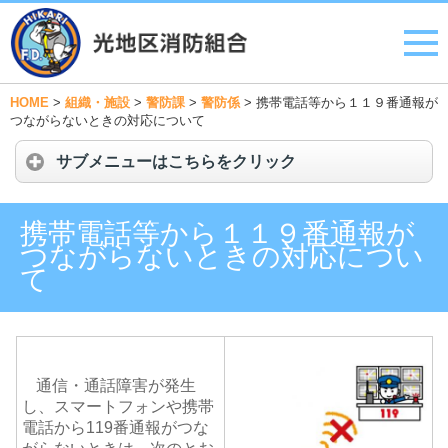
HOME
>
組織・施設
>
警防課
>
警防係
>
携帯電話等から１１９番通報が
つながらないときの対応について
サブメニューはこちらをクリック
携帯電話等から１１９番通報が
つながらないときの対応につい
て
通信・通話障害が発生
し、スマートフォンや携帯
電話から
119
番通報がつな