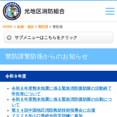
HOME
>
組織・施設
>
警防課
>
警防係
サブメニューはこちらをクリック
警防課警防係からのお知らせ
令和８年度
令和８年度熊本地震に係る緊急消防援助隊の活動終了
申告等について
令和８年度熊本地震に係る緊急消防援助隊の出動につ
いて
第５４回中国地区消防救助技術指導会に出場
２０２６年山口県総合防災訓練に参加