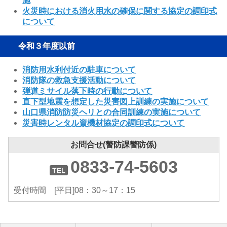
施
火災時における消火用水の確保に関する協定の調印式
について
令和３年度以前
消防用水利付近の駐車について
消防隊の救急支援活動について
弾道ミサイル落下時の行動について
直下型地震を想定した災害図上訓練の実施について
山口県消防防災ヘリとの合同訓練の実施について
災害時レンタル資機材協定の調印式について
お問合せ(警防課警防係)
0833-74-5603
受付時間 [平日]08：30～17：15