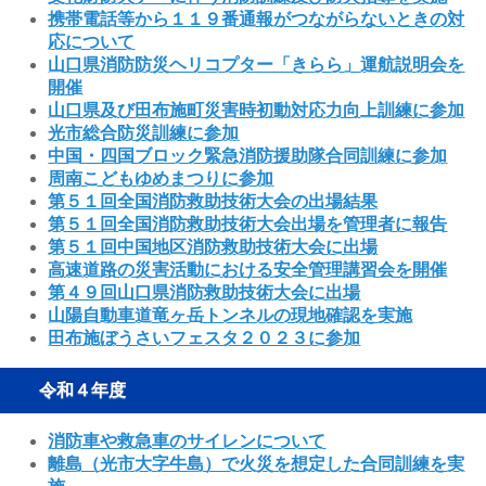
携帯電話等から１１９番通報がつながらないときの対
応について
山口県消防防災ヘリコプター「きらら」運航説明会を
開催
山口県及び田布施町災害時初動対応力向上訓練に参加
光市総合防災訓練に参加
中国・四国ブロック緊急消防援助隊合同訓練に参加
周南こどもゆめまつりに参加
第５１回全国消防救助技術大会の出場結果
第５１回全国消防救助技術大会出場を管理者に報告
第５１回中国地区消防救助技術大会に出場
高速道路の災害活動における安全管理講習会を開催
第４９回山口県消防救助技術大会に出場
山陽自動車道竜ヶ岳トンネルの現地確認を実施
田布施ぼうさいフェスタ２０２３に参加
令和４年度
消防車や救急車のサイレンについて
離島（光市大字牛島）で火災を想定した合同訓練を実