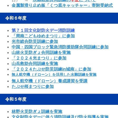
金属製滑り止め板「くつ底キャッチャー」寄附受納式
令和６年度
第７１回文化財防火デー消防訓練
「周南こどもゆめまつり」に参加
光市総合防災訓練に参加
中国・四国ブロック緊急消防援助隊合同訓練に参加
山林火災防ぎょ合同訓練を実施
「２０２４光まつり」に参加
山岳救助合同訓練を実施
「２０２４たぶせ防災訓練in城南」に参加
無人航空機（ドローン）を活用した水難訓練を実施
無人航空機（ドローン）養成講習を受講
たぶせ桜まつりに参加
令和５年度
林野火災防ぎょ訓練を実施
文化財防火デーに伴う消防訓練及び防火指導を実施