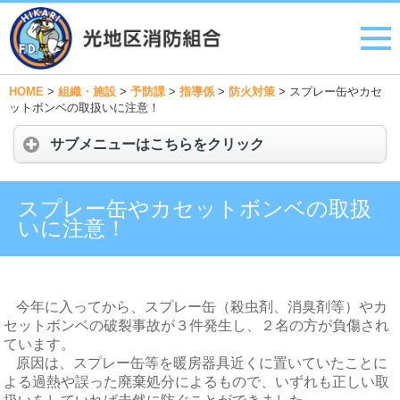
HOME
>
組織・施設
>
予防課
>
指導係
>
防火対策
>
スプレー缶やカセ
ットボンベの取扱いに注意！
サブメニューはこちらをクリック
スプレー缶やカセットボンベの取扱
いに注意！
今年に入ってから、スプレー缶（殺虫剤、消臭剤等）やカ
セットボンベの破裂事故が３件発生し、２名の方が負傷され
ています。
原因は、スプレー缶等を
暖房器具近くに置いていたことに
よる
過熱や誤った廃棄処分によるもので、いずれも正しい取