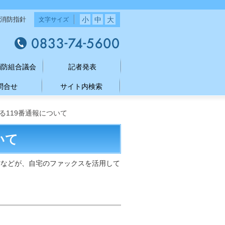
小
中
大
消防指針
文字サイズ
消防組合議会
記者発表
問合せ
サイト内検索
る119番通報について
いて
方などが、自宅のファックスを活用して