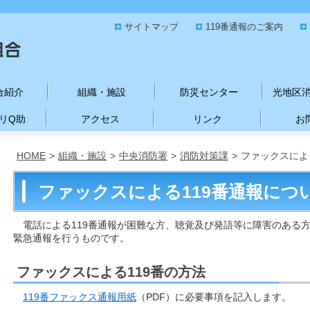
サイトマップ
119番通報のご案内
合紹介
組織・施設
防災センター
光地区
リQ助
アクセス
リンク
お
HOME
>
組織・施設
>
中央消防署
>
消防対策課
>
ファックスによ
ファックスによる119番通報につ
電話による119番通報が困難な方、聴覚及び発語等に障害のある
緊急通報を行うものです。
ファックスによる119番の方法
119番ファックス通報用紙
（PDF）に必要事項を記入します。