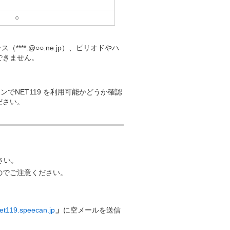
○
**.@○○.ne.jp）、ピリオドやハ
用できません。
でNET119 を利用可能かどうか確認
ださい。
ださい。
のでご注意ください。
」
net119.speecan.jp
に空メールを送信