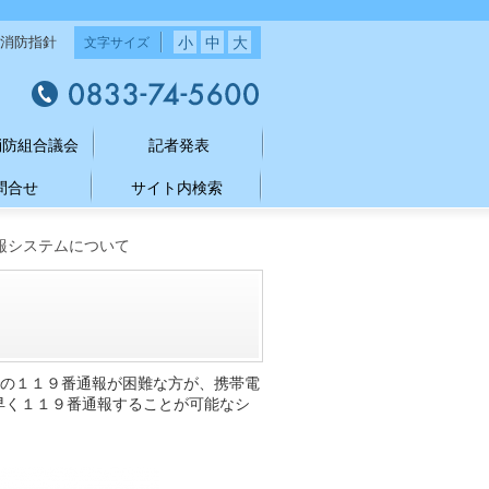
小
中
大
消防指針
文字サイズ
消防組合議会
記者発表
問合せ
サイト内検索
通報システムについて
て
での１１９番通報が困難な方が、携帯電
早く１１９番通報することが可能なシ