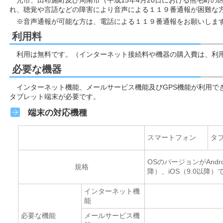
光市、田布施町及び周南市（平成15年4月20日における熊毛町の
れ、聴覚や言語などの障害により音声による１１９番通報が困難な
※音声通報が可能な方は、電話による１１９番通報をお願いしま
利用料
利用は無料です。（インターネット接続料や機器の購入費は、利
必要な機器
インターネット機能、メールサービス機能及びGPS機能が利用で
タブレット端末が必要です。
端末の対応機種
スマートフォン
タ
OSのバージョンがAndro
規格
降）、iOS（9.0以降
インターネット機
能
必要な機能
メールサービス機