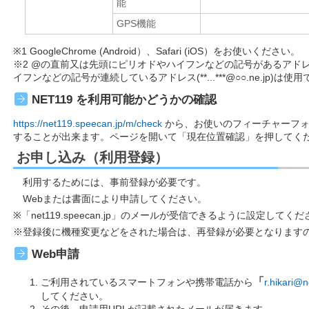
能
GPS機能
※1 GoogleChrome (Android）、Safari (iOS）をお使いください。
※2 @の直前又は先頭にピリオドやハイフンなどの記号があるアドレス（**
イフンなどの記号が連続しているアドレス(**...***@○○.ne.jp)は使
NET119 を利用可能かどうかの確認
https://net119.speecan.jp/m/check
から、お使いのフィーチャーフォン
することが出来ます。ページを開いて「現在位置確認」を押してく
お申し込み（利用登録）
利用するためには、事前登録が必要です。
Webまたは書面により申請してください。
※「net119.speecan.jp」のメールが受信できるように設定してく
※登録後に機種変更などをされた場合は、再登録が必要となります
Web申請
「
ご利用されているスマートフォンや携帯電話から
r.hikari@
してください。