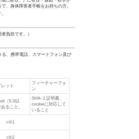
区域に限る。）に在住・通勤・在学さ
方で、身体障害者手帳をお持ちの方。
す。
用者負担です。）
きる、携帯電話、スマートフォン及び
フィーチャーフォ
ブレット
ン
SHA-２証明書、
id（5.0以
cookieに対応して
）であること。
いること
○※1
○※2