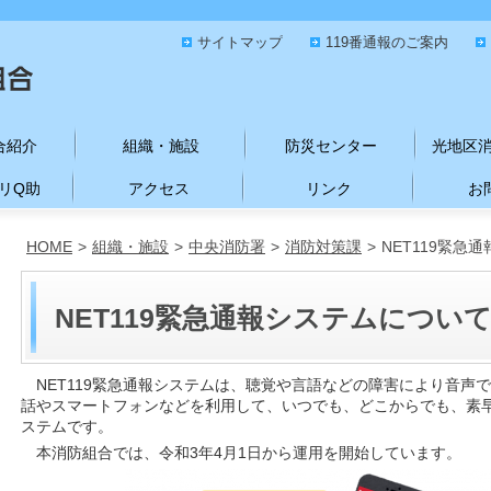
サイトマップ
119番通報のご案内
合紹介
組織・施設
防災センター
光地区
リQ助
アクセス
リンク
お
HOME
>
組織・施設
>
中央消防署
>
消防対策課
>
NET119緊急
NET119緊急通報システムについ
NET119緊急通報システムは、聴覚や言語などの障害により音声
話やスマートフォンなどを利用して、いつでも、どこからでも、素
ステムです。
本消防組合では、令和3年4月1日から運用を開始しています。