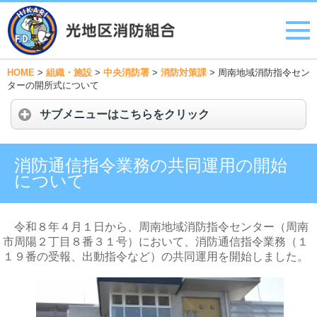
HOME
>
組織・施設
>
中央消防署
>
消防対策課
>
周南地域消防指令セン
ターの開所式について
サブメニューはこちらをクリック
消防通信指令業務の共同運用の開始
について
令和８年４月１日から、周南地域消防指令センター（周南
市周陽２丁目８番３１号）において、消防通信指令業務（１
１９番の受報、出動指令など）の共同運用を開始しました。