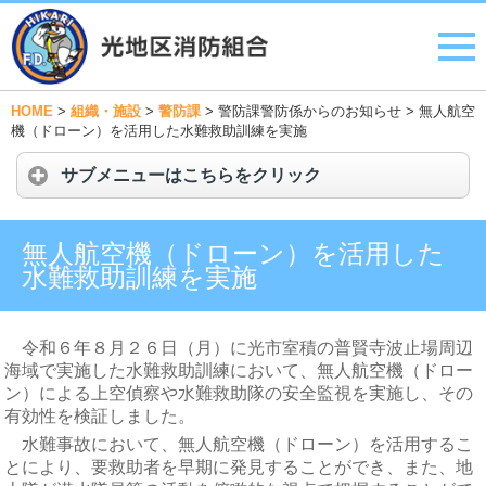
HOME
>
組織・施設
>
警防課
>
警防課警防係からのお知らせ
>
無人航空
機（ドローン）を活用した水難救助訓練を実施
サブメニューはこちらをクリック
無人航空機（ドローン）を活用した
水難救助訓練を実施
令
和６年８月２６日（月）に光市室積の普賢寺波止場周辺
海域で実施した水難救助訓練において、無人航空機（ドロー
ン）による上空偵察や水難救助隊の安全監視を実施し、その
有効性を検証しました。
水難事故において、無人航空機（ドローン）を活用するこ
とにより、要救助者を早期に発見することができ、また、
地