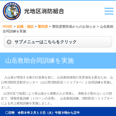
HOME
>
組織・施設
>
警防課
>
警防課警防係からのお知らせ
>
山岳救助
合同訓練を実施
サブメニューはこちらをクリック
山岳救助合同訓練を実施
入山者が増加する春の行楽期を前に、山岳救助体制の充実強化を図るため、山
口県消防防災航空センター（山口県消防防災ヘリコプター）と合同訓練を実施し
ました。
山頂付近で地震により登山道から複数の人が滑落し、身動きが取れないとの想
定で、
情報収集訓練（ドローンの活用）、山岳救助訓練、消防防災ヘリコプター
による吊上救助訓練を実施し
ました。
〇日時 令和８年２月１０日（火）午前９時から正午