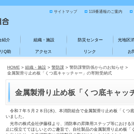
サイトマップ
119番通報のご案内
合紹介
組織・施設
防災センター
光地区
リQ助
アクセス
リンク
お
HOME
>
組織・施設
>
警防課
>
警防課警防係からのお知らせ
>
金属製滑り止め板「くつ底キャッチャー」の寄附受納式
金属製滑り止め板「くつ底キャッ
令和７年５月２８日(水)、本消防組合で金属製滑り止め板「くつ
いました。
光市の株式会社伊藤様より、消防車の昇降用ステップ等における
止に役立ててほしいとのご趣旨で、自社製品の金属製滑り止め板「