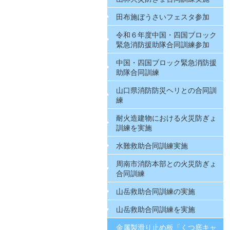
田布施ぼうさいフェスタ参加
令和６年度中国・四国ブロック
緊急消防援助隊合同訓練参加
中国・四国ブロック緊急消防援
助隊合同訓練
山口県消防防災ヘリとの合同訓
練
耐火造建物における火災防ぎょ
訓練を実施
水難救助合同訓練実施
周南市消防本部との火災防ぎょ
合同訓練
山岳救助合同訓練の実施
山岳救助合同訓練を実施
金属製滑り止め板「くつ底キャ