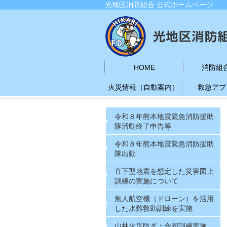
光地区消防組合 公式ホームページ
HOME
消防組
火災情報（自動案内）
救急アプ
令和８年熊本地震緊急消防援助
隊活動終了申告等
令和８年熊本地震緊急消防援助
隊出動
直下型地震を想定した災害図上
訓練の実施について
無人航空機（ドローン）を活用
した水難救助訓練を実施
山林火災防ぎょ合同訓練実施