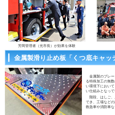
芳岡管理者（光市長）が効果を体験
金属製滑り止め板「くつ底キャッ
金属製のプレー
る特殊加工の無数
い環境下において
い仕組みとなって
階段、はしご、
でき、工場などの
救急車や消防車な