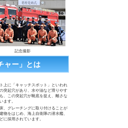
記念撮影
チャー」とは
ト上に「
キャッチスポット」といわれ
の
突起穴があり、
水や油など滑りやす
も、この突起穴が靴底を捉え、離さな
います。
床、グレーチングに取り付けることが
建物をはじめ、海上自衛隊の潜水艦、
どに採用されています。