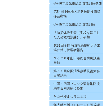
令和6年度光市総合防災訓練参加
第54回中国地区消防救助技術指
導会出場
令和5年度光市総合防災訓練
「防災体験学習（学校を活用し
た人命救助訓練）」参加
第51回全国消防救助技術大会出
場に係る管理者報告
２０２６年山口県総合防災訓練
参加
第５１回全国消防救助技術大会
出場結果
中国・四国ブロック緊急消防援
助隊合同訓練に参加
たぶせ桜まつりに参加
無人航空機（ドローン）養成講