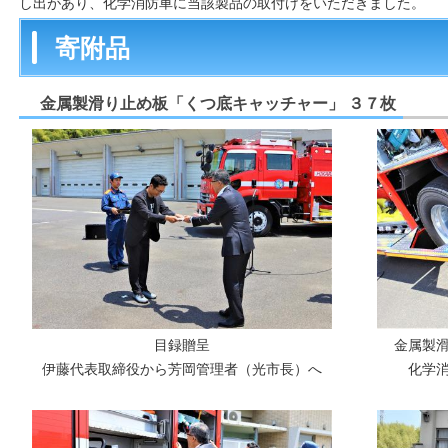
し出があり、化学消防車に当該製品の取付けをいただきました。
寄附品
金属製滑り止め板「くつ底キャッチャー」 ３７枚
目録贈呈
金属製
伊藤代表取締役から芳岡管理者（光市長）へ
化学