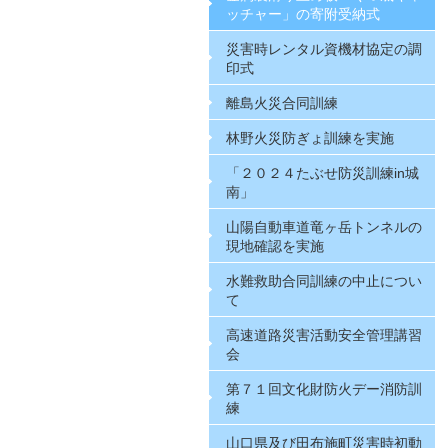
ッチャー」の寄附受納式
災害時レンタル資機材協定の調
印式
離島火災合同訓練
林野火災防ぎょ訓練を実施
「２０２４たぶせ防災訓練in城
南」
山陽自動車道竜ヶ岳トンネルの
現地確認を実施
水難救助合同訓練の中止につい
て
高速道路災害活動安全管理講習
会
第７１回文化財防火デー消防訓
練
山口県及び田布施町災害時初動