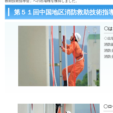
救助技術指導会」への出場権を獲得しました。
第５１回中国地区消防救助技術指
〇は
◇出
消防
消防
消防
〇ロ