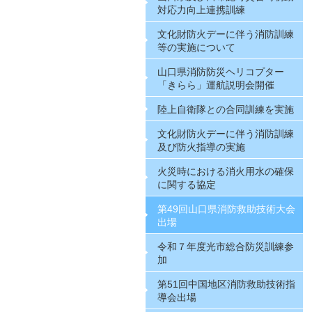
対応力向上連携訓練
文化財防火デーに伴う消防訓練
等の実施について
山口県消防防災ヘリコプター
「きらら」運航説明会開催
陸上自衛隊との合同訓練を実施
文化財防火デーに伴う消防訓練
及び防火指導の実施
火災時における消火用水の確保
に関する協定
第49回山口県消防救助技術大会
出場
令和７年度光市総合防災訓練参
加
第51回中国地区消防救助技術指
導会出場