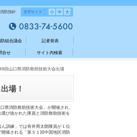
小
中
大
消防指針
文字サイズ
消防組合議会
記者発表
問合せ
サイト内検索
49回山口県消防救助技術大会出場
に出場！
山口県消防救助技術大会」が開催され、
の選び抜かれた隊員と消防救助技術を
はん訓練」では有井周太朗隊員が１位
で開催される「第５１回中国地区消防