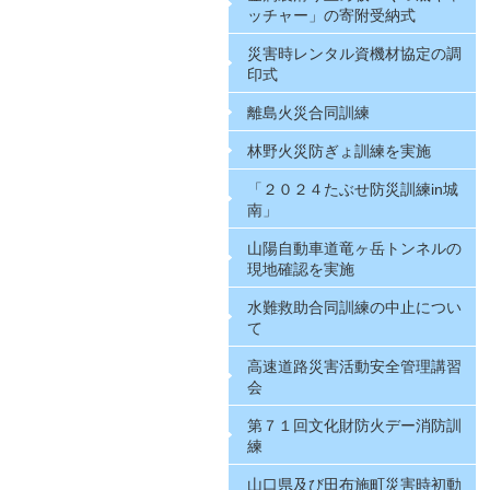
ッチャー」の寄附受納式
災害時レンタル資機材協定の調
印式
離島火災合同訓練
林野火災防ぎょ訓練を実施
「２０２４たぶせ防災訓練in城
南」
山陽自動車道竜ヶ岳トンネルの
現地確認を実施
水難救助合同訓練の中止につい
て
高速道路災害活動安全管理講習
会
第７１回文化財防火デー消防訓
練
山口県及び田布施町災害時初動