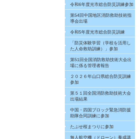
令和6年度光市総合防災訓練参加
第54回中国地区消防救助技術指
導会出場
令和5年度光市総合防災訓練
「防災体験学習（学校を活用し
た人命救助訓練）」参加
第51回全国消防救助技術大会出
場に係る管理者報告
２０２６年山口県総合防災訓練
参加
第５１回全国消防救助技術大会
出場結果
中国・四国ブロック緊急消防援
助隊合同訓練に参加
たぶせ桜まつりに参加
無人航空機（ドローン）養成講