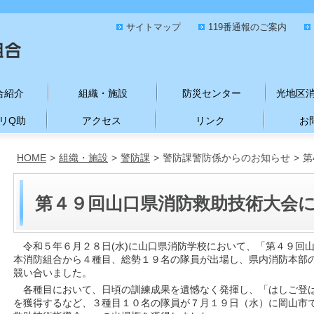
サイトマップ
119番通報のご案内
合紹介
組織・施設
防災センター
光地区
リQ助
アクセス
リンク
お
HOME
>
組織・施設
>
警防課
>
警防課警防係からのお知らせ
>
第
第４９回山口県消防救助技術大会
令和５年６月２８日(水)に山口県消防学校において、「第４９回
本消防組合から４種目、総勢１９名の隊員が出場し、県内消防本部
競い合いました。
各種目において、日頃の訓練成果を遺憾なく発揮し、「はしご登
を獲得するなど、３種目１０名の隊員が７月１９日（水）に岡山市