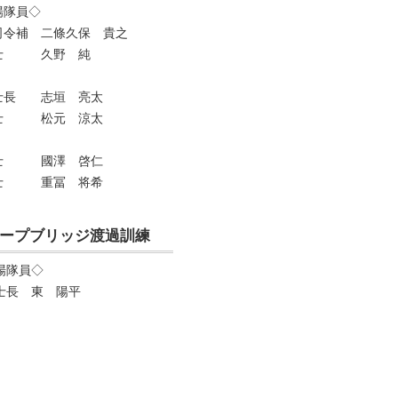
場隊員◇
司令補 二條久保 貴之
士 久野 純
士長 志垣 亮太
士 松元 涼太
士 國澤 啓仁
士 重冨 将希
ープブリッジ渡過訓練
場隊員◇
士長 東 陽平