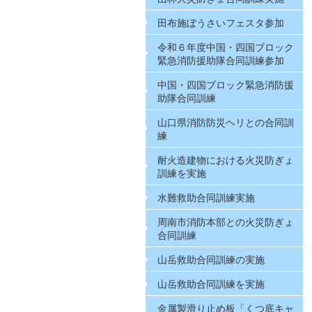
田布施ぼうさいフェスタ参加
令和６年度中国・四国ブロック
緊急消防援助隊合同訓練参加
中国・四国ブロック緊急消防援
助隊合同訓練
山口県消防防災ヘリとの合同訓
練
耐火造建物における火災防ぎょ
訓練を実施
水難救助合同訓練実施
周南市消防本部との火災防ぎょ
合同訓練
山岳救助合同訓練の実施
山岳救助合同訓練を実施
金属製滑り止め板「くつ底キャ