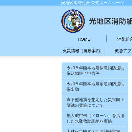
光地区消防組合 公式ホームページ
HOME
消防組
火災情報（自動案内）
救急アプ
令和８年熊本地震緊急消防援助
隊活動終了申告等
令和８年熊本地震緊急消防援助
隊出動
直下型地震を想定した災害図上
訓練の実施について
無人航空機（ドローン）を活用
した水難救助訓練を実施
山林火災防ぎょ合同訓練実施