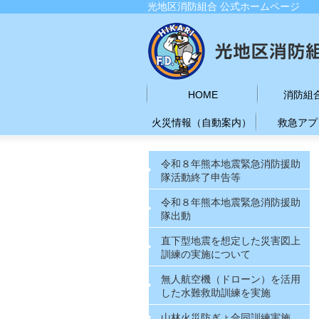
光地区消防組合 公式ホームページ
HOME
消防組
火災情報（自動案内）
救急アプ
令和８年熊本地震緊急消防援助
隊活動終了申告等
令和８年熊本地震緊急消防援助
隊出動
直下型地震を想定した災害図上
訓練の実施について
無人航空機（ドローン）を活用
した水難救助訓練を実施
山林火災防ぎょ合同訓練実施