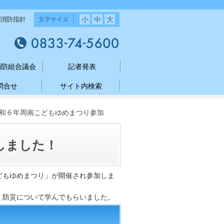
小
中
大
消防指針
文字サイズ
消防組合議会
記者発表
問合せ
サイト内検索
和６年周南こどもゆめまつり参加
しました！
どもゆめまつり」が開催され参加しま
・防災について学んでもらいました。