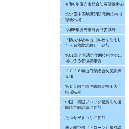
令和6年度光市総合防災訓練参加
第54回中国地区消防救助技術指
導会出場
令和5年度光市総合防災訓練
「防災体験学習（学校を活用し
た人命救助訓練）」参加
第51回全国消防救助技術大会出
場に係る管理者報告
２０２６年山口県総合防災訓練
参加
第５１回全国消防救助技術大会
出場結果
中国・四国ブロック緊急消防援
助隊合同訓練に参加
たぶせ桜まつりに参加
無人航空機（ドローン）養成講