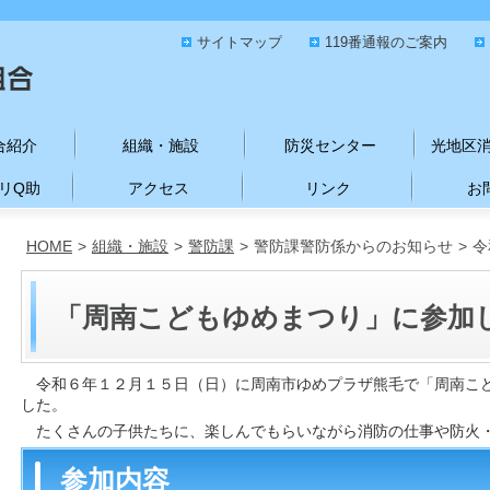
サイトマップ
119番通報のご案内
合紹介
組織・施設
防災センター
光地区
リQ助
アクセス
リンク
お
HOME
>
組織・施設
>
警防課
>
警防課警防係からのお知らせ
>
令
「周南こどもゆめまつり」に参加
令和６年１２月１５日（日）に周南市ゆめプラザ熊毛で「周南こ
した。
たくさんの子供たちに
、楽しんでもらいながら消防の仕事や
防火
参加内容