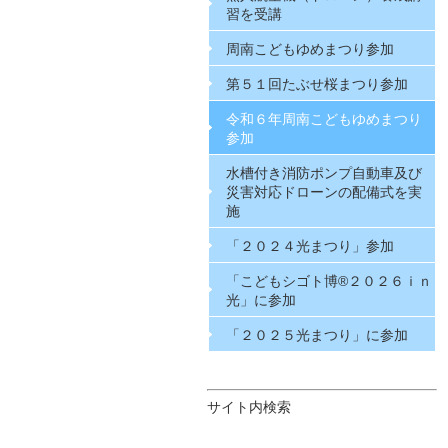
習を受講
周南こどもゆめまつり参加
第５１回たぶせ桜まつり参加
令和６年周南こどもゆめまつり
参加
水槽付き消防ポンプ自動車及び
災害対応ドローンの配備式を実
施
「２０２４光まつり」参加
「こどもシゴト博®２０２６ｉｎ
光」に参加
「２０２５光まつり」に参加
サイト内検索