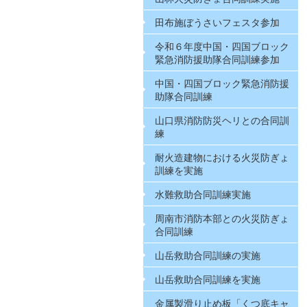
田布施ぼうさいフェスタ参加
令和６年度中国・四国ブロック
緊急消防援助隊合同訓練参加
中国・四国ブロック緊急消防援
助隊合同訓練
山口県消防防災ヘリとの合同訓
練
耐火造建物における火災防ぎょ
訓練を実施
水難救助合同訓練実施
周南市消防本部との火災防ぎょ
合同訓練
山岳救助合同訓練の実施
山岳救助合同訓練を実施
金属製滑り止め板「くつ底キャ