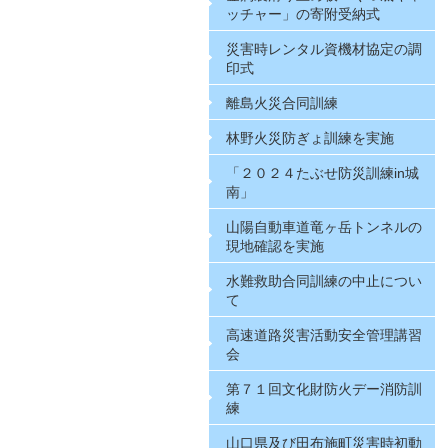
ッチャー」の寄附受納式
災害時レンタル資機材協定の調
印式
離島火災合同訓練
林野火災防ぎょ訓練を実施
「２０２４たぶせ防災訓練in城
南」
山陽自動車道竜ヶ岳トンネルの
現地確認を実施
水難救助合同訓練の中止につい
て
高速道路災害活動安全管理講習
会
第７１回文化財防火デー消防訓
練
山口県及び田布施町災害時初動